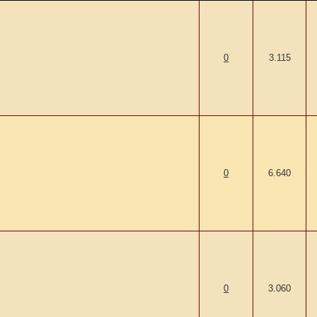
0
3.115
0
6.640
0
3.060