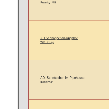
Fraenky_MG
AD Schnäppchen-Angebot
W.B.Design
AD: Schnäpchen im Pipehouse
manni-wan