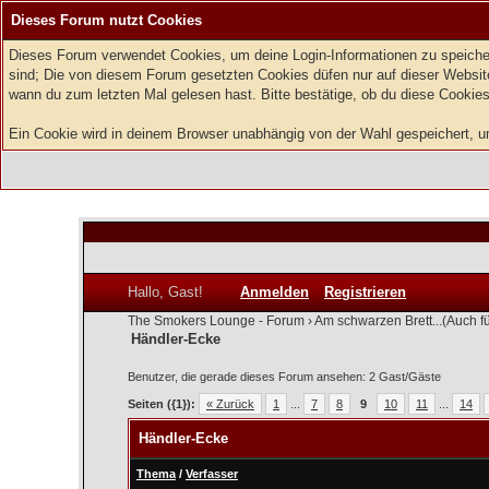
Dieses Forum nutzt Cookies
Dieses Forum verwendet Cookies, um deine Login-Informationen zu speichern
sind; Die von diesem Forum gesetzten Cookies düfen nur auf dieser Website
wann du zum letzten Mal gelesen hast. Bitte bestätige, ob du diese Cookies
Ein Cookie wird in deinem Browser unabhängig von der Wahl gespeichert, um 
Hallo, Gast!
Anmelden
Registrieren
The Smokers Lounge - Forum
›
Am schwarzen Brett...(Auch f
Händler-Ecke
Benutzer, die gerade dieses Forum ansehen: 2 Gast/Gäste
Seiten ({1}):
« Zurück
1
...
7
8
9
10
11
...
14
Händler-Ecke
Thema
/
Verfasser