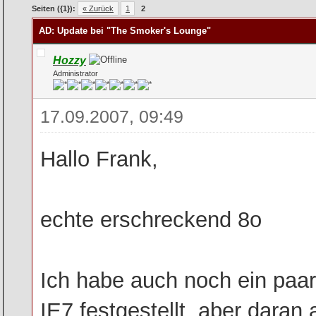
rchschnitt
Seiten ({1}):
« Zurück
1
2
AD: Update bei "The Smoker's Lounge"
Hozzy
Administrator
17.09.2007, 09:49
Hallo Frank,
echte erschreckend 8o
Ich habe auch noch ein paa
IE7 festgestellt, aber daran 